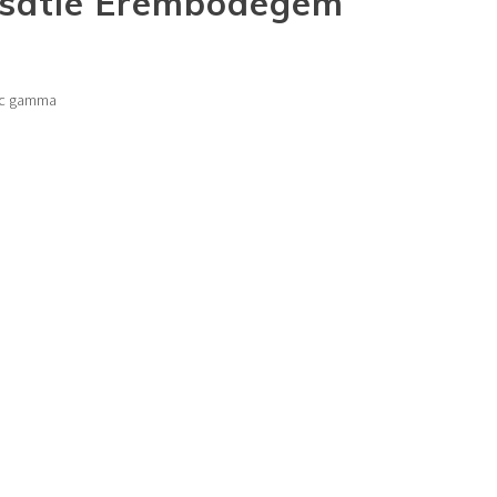
isatie Erembodegem
sic gamma