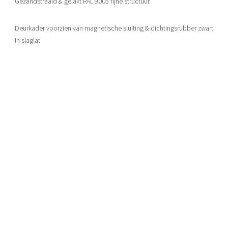
Gezandstraald & gelakt RAL 9005 fijne structuur
Deurkader voorzien van magnetische sluiting & dichtingsrubber zwart
in slaglat