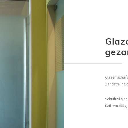
Glaz
geza
Glazen schuif
Zandstraling 
Schuifrail Ma
Rail tem 60kg