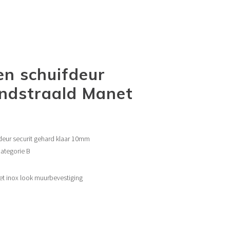
en schuifdeur
ndstraald Manet
deur securit gehard klaar 10mm
categorie B
net inox look muurbevestiging