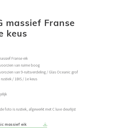
 massief Franse
e keus
assief Franse eik
voorzien van ruime boog
orozien van 9-ruitsverdeling / Glas Oceanic grof
 rustiek / 1BIS / 1e keus
lijk
de foto is rustiek, afgewerkt met C luxe deurlijst
ic massief eik